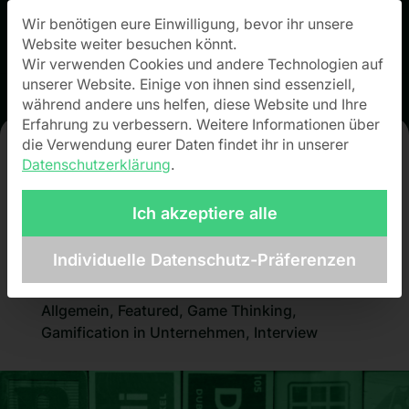
Wir benötigen eure Einwilligung, bevor ihr unsere
Datenschutz-Präferenz
Website weiter besuchen könnt.
Wir verwenden Cookies und andere Technologien auf
unserer Website. Einige von ihnen sind essenziell,
während andere uns helfen, diese Website und Ihre
Erfahrung zu verbessern.
Weitere Informationen über
die Verwendung eurer Daten findet ihr in unserer
Datenschutzerklärung
.
Gute Gamification
stellt keine
Ich akzeptiere alle
Anforderung
Individuelle Datenschutz-Präferenzen
Allgemein
,
Featured
,
Game Thinking
,
Gamification in Unternehmen
,
Interview