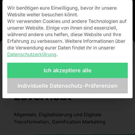
Wir benötigen eure Einwilligung, bevor ihr unsere
Datenschutz-Präferenz
Website weiter besuchen könnt.
Wir verwenden Cookies und andere Technologien auf
unserer Website. Einige von ihnen sind essenziell,
während andere uns helfen, diese Website und Ihre
Erfahrung zu verbessern.
Weitere Informationen über
die Verwendung eurer Daten findet ihr in unserer
Datenschutzerklärung
.
Wie interaktives
Marketing deine
Ich akzeptiere alle
Marke auf neue
Individuelle Datenschutz-Präferenzen
Level hebt
Allgemein
,
Digitalisierung und Digitale
Transformation
,
Gamification Marketing