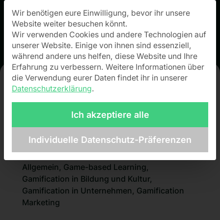
Wir benötigen eure Einwilligung, bevor ihr unsere
Datenschutz-Präferenz
Website weiter besuchen könnt.
Wir verwenden Cookies und andere Technologien auf
unserer Website. Einige von ihnen sind essenziell,
während andere uns helfen, diese Website und Ihre
Erfahrung zu verbessern.
Weitere Informationen über
die Verwendung eurer Daten findet ihr in unserer
Datenschutzerklärung
.
Gamifizierung:
Spielelemente
Ich akzeptiere alle
sinnvoll nutzen
Individuelle Datenschutz-Präferenzen
Allgemein
,
Game-based Learning
,
Gamification in Bildung und Kultur
,
Gamification in Unternehmen
,
Gamification
Marketing