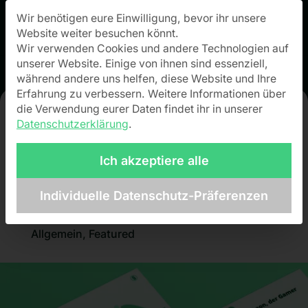
Wir benötigen eure Einwilligung, bevor ihr unsere
Datenschutz-Präferenz
Website weiter besuchen könnt.
Wir verwenden Cookies und andere Technologien auf
unserer Website. Einige von ihnen sind essenziell,
während andere uns helfen, diese Website und Ihre
Erfahrung zu verbessern.
Weitere Informationen über
die Verwendung eurer Daten findet ihr in unserer
Datenschutzerklärung
.
Pfeffermind für
den TOMMI 2025
Ich akzeptiere alle
nominiert
Individuelle Datenschutz-Präferenzen
Allgemein
,
Featured