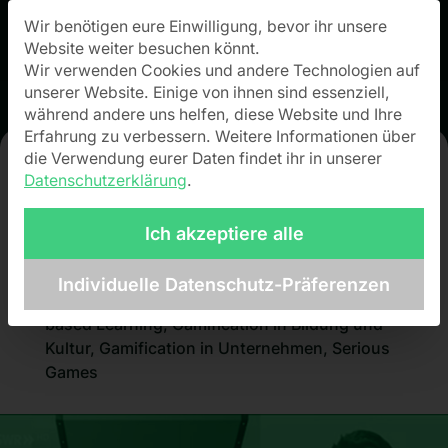
Wir benötigen eure Einwilligung, bevor ihr unsere
Datenschutz-Präferenz
Website weiter besuchen könnt.
Wir verwenden Cookies und andere Technologien auf
unserer Website. Einige von ihnen sind essenziell,
während andere uns helfen, diese Website und Ihre
Erfahrung zu verbessern.
Weitere Informationen über
die Verwendung eurer Daten findet ihr in unserer
Datenschutzerklärung
.
Escape Game zur
Medienkompetenz
Ich akzeptiere alle
Individuelle Datenschutz-Präferenzen
Allgemein
,
Escape Games
,
Featured
,
Game-
based Learning
,
Gamification in Bildung und
Kultur
,
Gamification in Unternehmen
,
Serious
Games